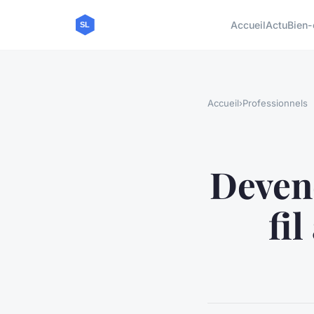
Accueil
Actu
Bien-
Accueil
›
Professionnels
Devene
fi