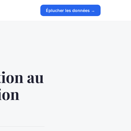
Éplucher les données →
tion au
ion