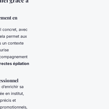
nel grâce à
ement en
il concret, avec
Cela permet aux
ns un contexte
urise
’accompagnement
rectes épilation
fessionnel
 d’enrichir sa
e en institut,
 précis et
s promotionnels,