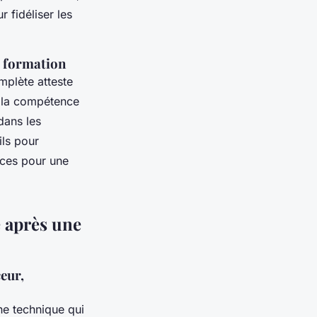
r fidéliser les
la formation
mplète atteste
 la compétence
dans les
ils pour
nces pour une
e après une
ceur,
e technique qui