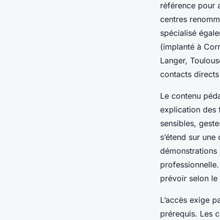
référence pour a
centres renommé
spécialisé égal
(implanté à Corn
Langer, Toulous
contacts direct
Le contenu pédag
explication des 
sensibles, geste
s’étend sur une
démonstrations e
professionnelle
prévoir selon le
L’accès exige pa
prérequis. Les ce