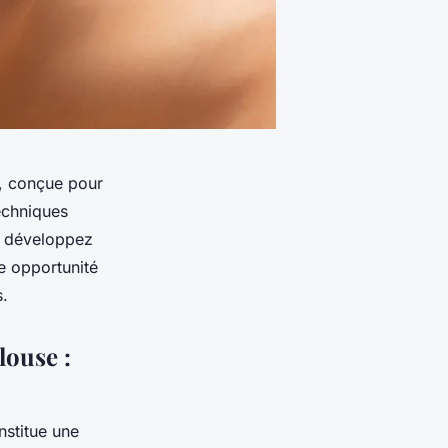
se, conçue pour
techniques
, développez
e opportunité
s.
louse :
stitue une