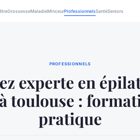
être
Grossesse
Maladie
Minceur
Professionnels
Santé
Seniors
PROFESSIONNELS
z experte en épila
l à toulouse : format
pratique