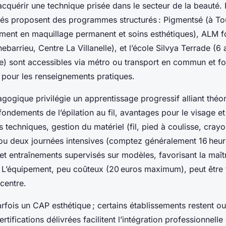
cquérir une technique prisée dans le secteur de la beauté. 
s proposent des programmes structurés : Pigmentsé (à To
ement en maquillage permanent et soins esthétiques), ALM f
ebarrieu, Centre La Villanelle), et l’école Silvya Terrade (
e) sont accessibles via métro ou transport en commun et fo
s pour les renseignements pratiques.
ogique privilégie un apprentissage progressif alliant théori
fondements de l’épilation au fil, avantages pour le visage e
s techniques, gestion du matériel (fil, pied à coulisse, crayo
 ou deux journées intensives (comptez généralement 16 heur
t entraînements supervisés sur modèles, favorisant la maîtr
. L’équipement, peu coûteux (20 euros maximum), peut être 
 centre.
rfois un CAP esthétique ; certains établissements restent o
rtifications délivrées facilitent l’intégration professionnelle