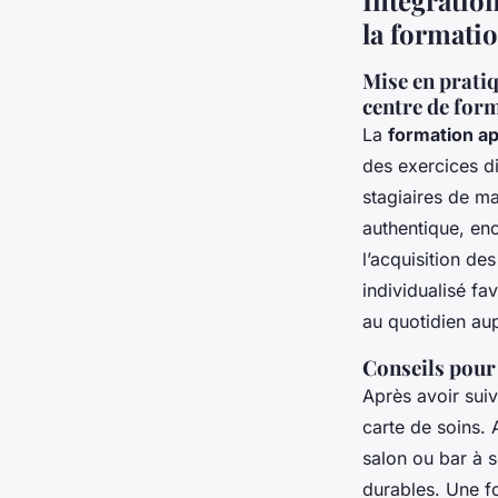
Intégration
la formatio
Mise en prati
centre de for
La
formation a
des exercices d
stagiaires de ma
authentique, en
l’acquisition d
individualisé fa
au quotidien aup
Conseils pour 
Après avoir sui
carte de soins. 
salon ou bar à so
durables. Une fo