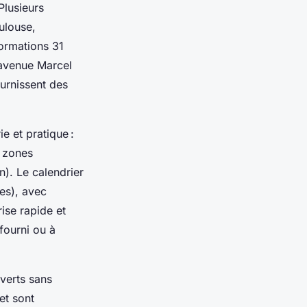
Plusieurs
ulouse,
ormations 31
6 avenue Marcel
urnissent des
e et pratique :
t zones
n). Le calendrier
es), avec
ise rapide et
fourni ou à
uverts sans
 et sont