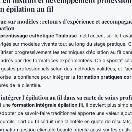
 en institut et développement profession
n épilation au fil
que sur modèles : retours d’expérience et accompagn
mation
pprentissage esthétique Toulouse
met l’accent sur le trava
irigés sur modèles vivants tout au long du stage pratique. 
îtriser progressivement les techniques d’épilation au fil da
cadrés par des formatrices expérimentées. Ce dispositif séc
es gestes professionnels selon des méthodes validées, et l
vorise la confiance pour intégrer la
formation pratiques cor
rès de la clientèle.
intégrer l’épilation au fil dans sa carte de soins pro
vi une
formation intégrale épilation fil
, il devient plus simple
Adopter ce savoir-faire traditionnel apporte une valeur ajouté
urcils : l’art du fil séduit une clientèle en quête de résultats
rmation gestion clientèle beauté oriente aussi sur les outil