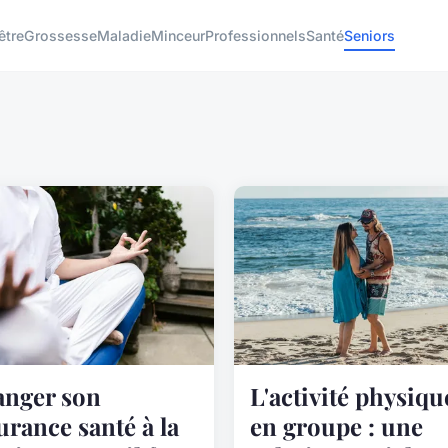
être
Grossesse
Maladie
Minceur
Professionnels
Santé
Seniors
nger son
L'activité physiqu
urance santé à la
en groupe : une