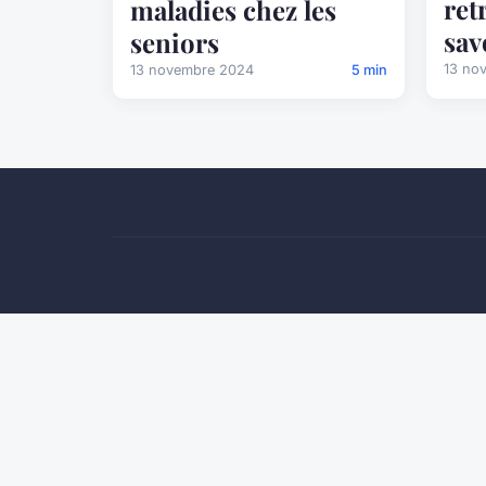
retr
maladies chez les
sav
seniors
13 no
13 novembre 2024
5 min