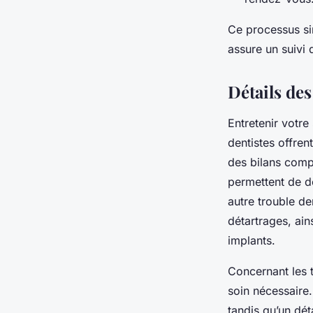
Ce processus si
assure un suivi 
Détails des
Entretenir votre
dentistes offren
des bilans comp
permettent de dé
autre trouble de
détartrages, ai
implants.
Concernant les t
soin nécessaire
tandis qu’un dét