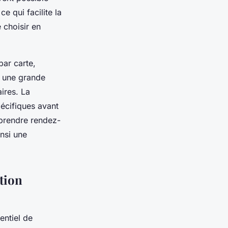
e qui facilite la
 choisir en
par carte,
, une grande
ires. La
pécifiques avant
 prendre rendez-
insi une
tion
entiel de