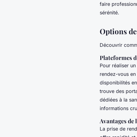
faire professio
sérénité.
Options de
Découvrir commen
Plateformes de
Pour réaliser un
rendez-vous en l
disponibilités e
trouve des porta
dédiées à la sa
informations cru
Avantages de l
La prise de ren