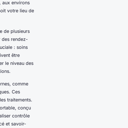
, aux environs
oit votre lieu de
te de plusieurs
r des rendez-
uciale : soins
ivent être
er le niveau des
tions.
dernes, comme
ques. Ces
des traitements.
fortable, conçu
aliser contrôle
cé et savoir-