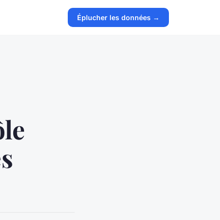
Éplucher les données →
ôle
ès