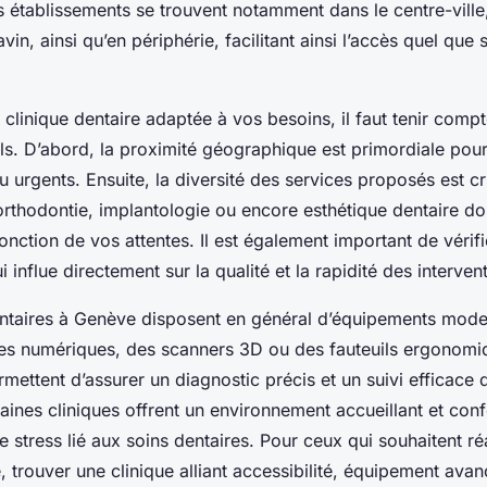
s établissements se trouvent notamment dans le centre-ville
in, ainsi qu’en périphérie, facilitant ainsi l’accès quel que s
 clinique dentaire adaptée à vos besoins, il faut tenir comp
els. D’abord, la proximité géographique est primordiale pou
u urgents. Ensuite, la diversité des services proposés est cr
rthodontie, implantologie ou encore esthétique dentaire do
onction de vos attentes. Il est également important de vérifi
 influe directement sur la qualité et la rapidité des interven
entaires à Genève disposent en général d’équipements mo
es numériques, des scanners 3D ou des fauteuils ergonomi
mettent d’assurer un diagnostic précis et un suivi efficace 
rtaines cliniques offrent un environnement accueillant et con
e stress lié aux soins dentaires. Pour ceux qui souhaitent ré
 trouver une clinique alliant accessibilité, équipement avan