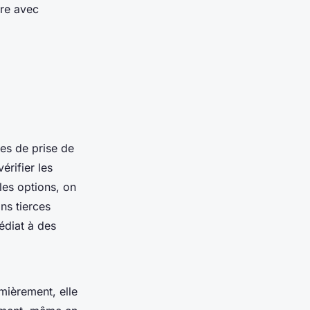
ire avec
mes de prise de
érifier les
 les options, on
ns tierces
édiat à des
mièrement, elle