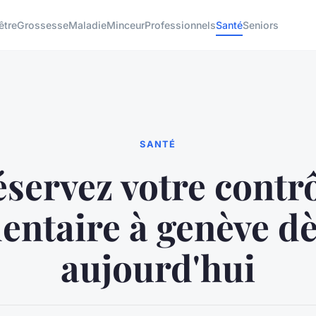
être
Grossesse
Maladie
Minceur
Professionnels
Santé
Seniors
SANTÉ
servez votre contr
entaire à genève d
aujourd'hui