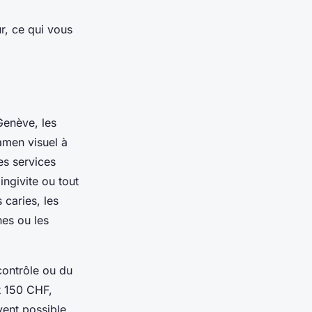
r, ce qui vous
Genève, les
xamen visuel à
es services
ngivite ou tout
 caries, les
es ou les
 contrôle ou du
t 150 CHF,
vent possible