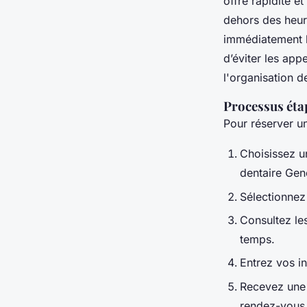
offre rapidité e
dehors des heure
immédiatement le
d’éviter les app
l'organisation d
Processus éta
Pour réserver un
Choisissez u
dentaire Gen
Sélectionnez 
Consultez le
temps.
Entrez vos i
Recevez une 
rendez-vous