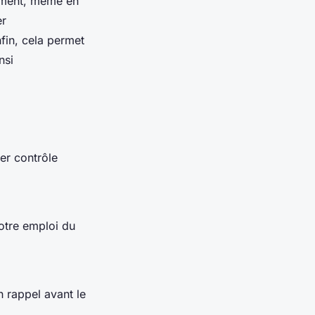
moment, même en
er
nfin, cela permet
nsi
er contrôle
votre emploi du
 rappel avant le